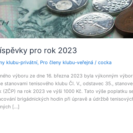
íspěvky pro rok 2023
ny klubu-privátní
,
Pro členy klubu-veřejná
/
cocka
nného výboru ze dne 16. března 2023 byla výkonným výbo
e stanovami tenisového klubu Čl. V., odstavec 35., stanove
k (ZČP) na rok 2023 ve výši 1000 Kč. Tato výše poplatku s
ování brigádnických hodin při úpravě a údržbě tenisových
ných […]