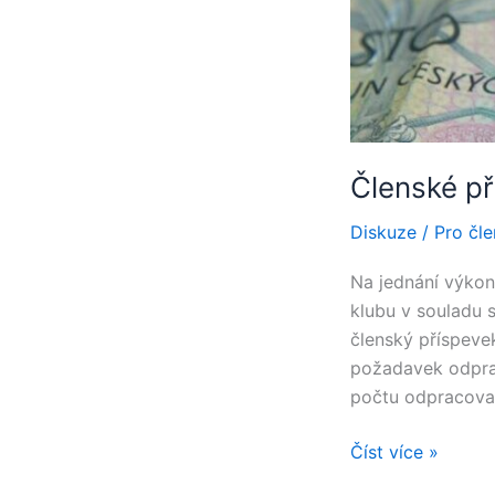
Členské př
Diskuze
/
Pro čle
Na jednání výko
klubu v souladu s
členský příspeve
požadavek odprac
počtu odpracova
Členské
Číst více »
příspěvky