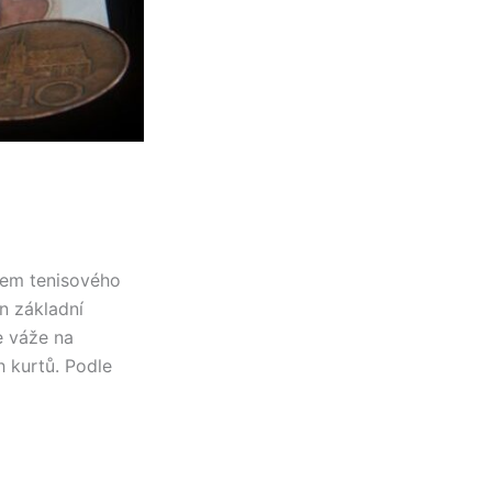
rem tenisového
n základní
e váže na
 kurtů. Podle