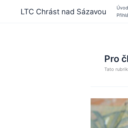
Přeskočit
Úvo
LTC Chrást nad Sázavou
na
Přihl
obsah
Pro č
Tato rubrik